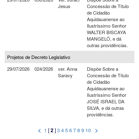
Jesus
Concessão de Título
de Cidadão
Aquidauanense ao
Ilustríssimo Senhor
WALTER BISCAYA
MANGELÓ, e dá
outras providências.
Projetos de Decreto Legislativo
29/07/2026
024/2026
ver. Anna
Dispõe Sobre a
Saravy
Concessão de Título
de Cidadão
Aquidauanense ao
Ilustríssimo Senhor
JOSÉ ISRAEL DA
SILVA, e dá outras
providências.
<
>
1
[
2
]
3
4
5
6
7
8
9
10